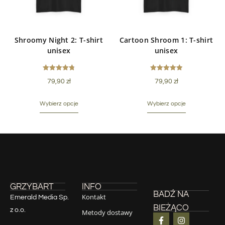
Shroomy Night 2: T-shirt
Cartoon Shroom 1: T-shirt
unisex
unisex
Oceniono
Oceniono
79,90
zł
79,90
zł
4.80
5.00
na 5
na 5
Wybierz opcje
Wybierz opcje
GRZYBART
INFO
BADŹ NA
Kontakt
Emerald Media Sp.
BIEŻĄCO
z o.o.
Metody dostawy