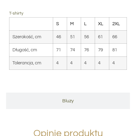
T-shirty
S
M
L
XL
2XL
Szerokość, cm
46
51
56
61
66
Długość, cm
71
74
76
79
81
Tolerancja, cm
4
4
4
4
4
Bluzy
Opinie produktu