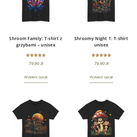
Shroom Family: T-shirt z
Shroomy Night 1: T-shirt
grzybami – unisex
unisex
Oceniono
Oceniono
79,90
zł
79,90
zł
4.80
5.00
na 5
na 5
Wybierz opcje
Wybierz opcje