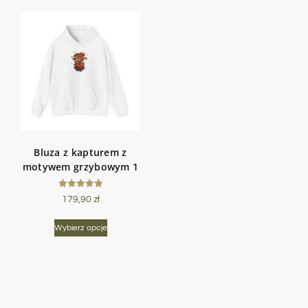
Bluza z kapturem z
motywem grzybowym 1
Oceniono
179,90
zł
5.00
na 5
Wybierz opcje