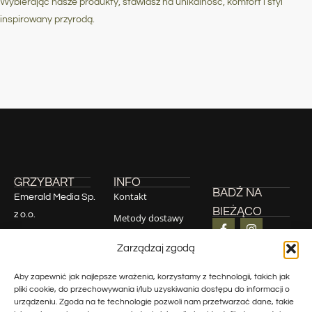
Wybierając nasze produkty, stawiasz na unikalność, komfort i styl
inspirowany przyrodą.
GRZYBART
INFO
BADŹ NA
Kontakt
Emerald Media Sp.
BIEŻĄCO
z o.o.
Metody dostawy
Regulamin sklepu
Zarządzaj zgodą
Św. Filipa 23 / 4,
Zwroty
31-150 Kraków
Aby zapewnić jak najlepsze wrażenia, korzystamy z technologii, takich jak
Polityka
NIP 6772456631
pliki cookie, do przechowywania i/lub uzyskiwania dostępu do informacji o
prywatności
REGON
urządzeniu. Zgoda na te technologie pozwoli nam przetwarzać dane, takie