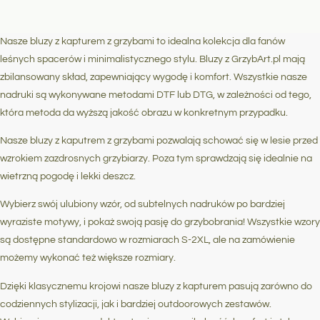
Nasze bluzy z kapturem z grzybami to idealna kolekcja dla fanów
leśnych spacerów i minimalistycznego stylu. Bluzy z GrzybArt.pl mają
zbilansowany skład, zapewniający wygodę i komfort. Wszystkie nasze
nadruki są wykonywane metodami DTF lub DTG, w zależności od tego,
która metoda da wyższą jakość obrazu w konkretnym przypadku.
Nasze bluzy z kaputrem z grzybami pozwalają schować się w lesie przed
wzrokiem zazdrosnych grzybiarzy. Poza tym sprawdzają się idealnie na
wietrzną pogodę i lekki deszcz.
Wybierz swój ulubiony wzór, od subtelnych nadruków po bardziej
wyraziste motywy, i pokaż swoją pasję do grzybobrania! Wszystkie wzory
są dostępne standardowo w rozmiarach S-2XL, ale na zamówienie
możemy wykonać też większe rozmiary.
Dzięki klasycznemu krojowi nasze bluzy z kapturem pasują zarówno do
codziennych stylizacji, jak i bardziej outdoorowych zestawów.