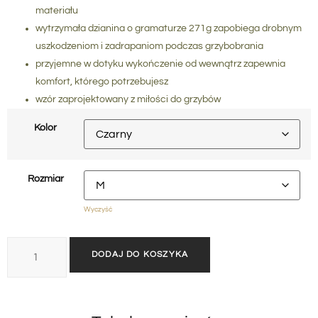
materiału
wytrzymała dzianina
o gramaturze 271g zapobiega drobnym
uszkodzeniom i zadrapaniom podczas grzybobrania
przyjemne w dotyku wykończenie od wewnątrz zapewnia
komfort, którego potrzebujesz
wzór zaprojektowany z miłości do grzybów
Kolor
Rozmiar
Wyczyść
DODAJ DO KOSZYKA