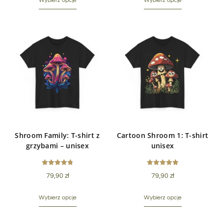
Wybierz opcje
Wybierz opcje
Shroom Family: T-shirt z
Cartoon Shroom 1: T-shirt
grzybami – unisex
unisex
Oceniono
Oceniono
79,90
zł
79,90
zł
4.80
5.00
na 5
na 5
Wybierz opcje
Wybierz opcje