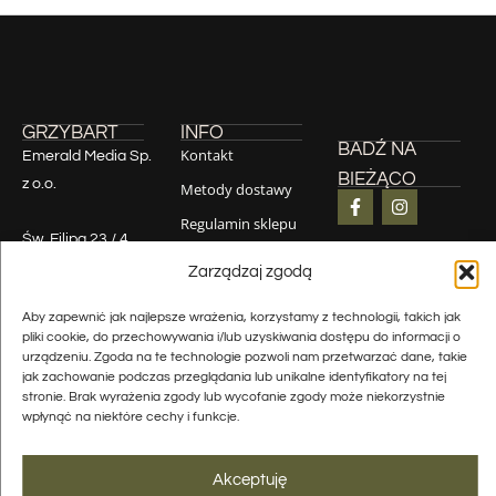
GRZYBART
INFO
BADŹ NA
Kontakt
Emerald Media Sp.
BIEŻĄCO
z o.o.
Metody dostawy
Regulamin sklepu
Św. Filipa 23 / 4,
Zwroty
31-150 Kraków
Zarządzaj zgodą
Polityka
NIP 6772456631
prywatności
Aby zapewnić jak najlepsze wrażenia, korzystamy z technologii, takich jak
REGON
pliki cookie, do przechowywania i/lub uzyskiwania dostępu do informacji o
387159806
urządzeniu. Zgoda na te technologie pozwoli nam przetwarzać dane, takie
jak zachowanie podczas przeglądania lub unikalne identyfikatory na tej
KRS 0000862377
stronie. Brak wyrażenia zgody lub wycofanie zgody może niekorzystnie
wpłynąć na niektóre cechy i funkcje.
Akceptuję