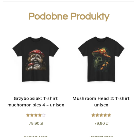
Podobne Produkty
Grzybopsiak: T-shirt
Mushroom Head 2: T-shirt
muchomor pies 4 – unisex
unisex
Oceniono
Oceniono
79,90
zł
79,90
zł
4.00
5.00
na 5
na 5