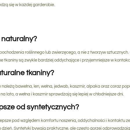
wdzą się w każdej garderobie.
t naturalny?
n pochodzenia roślinnego lub zwierzęcego, a nie z tworzyw sztucznych
e tkaniny są zwykle bardziej oddychające i przyjemniejsze w kontakci
aturalne tkaniny?
należą bawełna, len, wełna, jedwab, kaszmir, alpaka oraz coraz popu
na lato, a wełna i kaszmir sprawdzają się lepiej w chłodniejsze dni.
epsze od syntetycznych?
 lepsze pod względem komfortu noszenia, oddychalności i kontaktu ze 
co dzień. Syntetyki bywają praktyczne, ale często gorzej odprowadzają