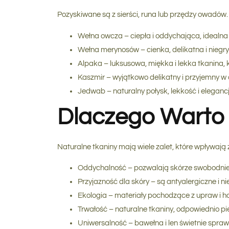
Pozyskiwane są z sierści, runa lub przędzy owadów.
Wełna owcza
– ciepła i oddychająca, idealna
Wełna merynosów
– cienka, delikatna i nieg
Alpaka
– luksusowa, miękka i lekka tkanina, 
Kaszmir
– wyjątkowo delikatny i przyjemny w 
Jedwab
– naturalny połysk, lekkość i elegan
Dlaczego Warto 
Naturalne tkaniny mają wiele zalet, które wpływają 
Oddychalność
– pozwalają skórze swobodnie 
Przyjazność dla skóry
– są antyalergiczne i ni
Ekologia
– materiały pochodzące z upraw i h
Trwałość
– naturalne tkaniny, odpowiednio pi
Uniwersalność
– bawełna i len świetnie spraw