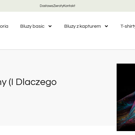
Dostawa
Zwroty
Kontakt
oria
Bluzy basic
Bluzy z kapturem
T-shirt
y (i Dlaczego