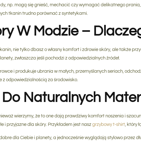
dy, np. mogą się gnieść, mechacić czy wymagać delikatnego prania, a
ych tkanin trudno porównać z syntetykami.
y W Modzie – Dlacze
nin, nie tylko dbasz o własny komfort i zdrowie skóry, ale także prz
anety, zwłaszcza jeśli pochodzi z odpowiedzialnych źródeł.
urowce i produkuje ubrania w małych, przemyślanych seriach, odcho
ze z odpowiedzialnością za środowisko.
 Do Naturalnych Mater
ieważ wierzymy, że to one dają prawdziwy komfort noszenia i szacun
ałe i przyjazne dla skóry. Przykładem jest nasz
grzybowy t-shirt
, który 
 dobre dla Ciebie i planety, a jednocześnie wyglądają stylowo przez 