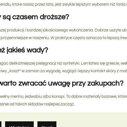
iału, które nosisz przez lata, jest zwykle lepszym wyborem niż tania
y są czasem droższe?
ej produkcji i bardziej jakościowego wykończenia. Dobrze uszyte ub
są przyjemniejsze w noszeniu. W praktyce często oznacza to lepszą inwe
eż jakieś wady?
ć delikatniejszej pielęgnacji niż syntetyki. Len łatwo się gniecie, w
iwy „koszt” w zamian za wygodę, wygląd i lepszy kontakt skóry z mat
y warto zwracać uwagę przy zakupach?
 wełny merino, jedwabiu albo konopi. To dobre materiały bazowe, któ
nie od takich składów najlepiej zacząć.