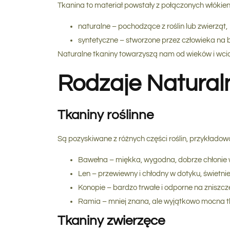
Tkanina to materiał powstały z połączonych włókien
naturalne
– pochodzące z roślin lub zwierząt,
syntetyczne
– stworzone przez człowieka na b
Naturalne tkaniny towarzyszą nam od wieków i wciąż
Rodzaje Natural
Tkaniny roślinne
Są pozyskiwane z różnych części roślin, przykładowo 
Bawełna
– miękka, wygodna, dobrze chłonie wi
Len
– przewiewny i chłodny w dotyku, świetni
Konopie
– bardzo trwałe i odporne na zniszc
Ramia
– mniej znana, ale wyjątkowo mocna t
Tkaniny zwierzęce