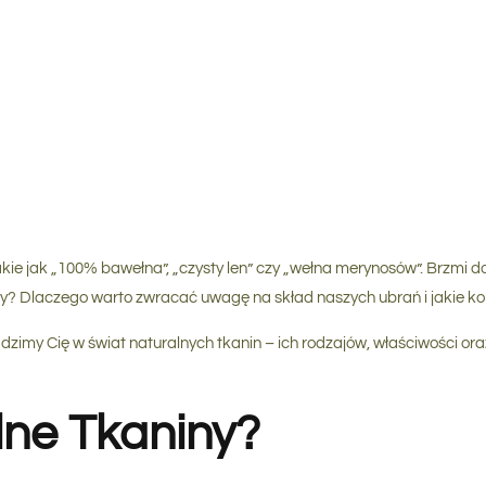
ie jak „100% bawełna”, „czysty len” czy „wełna merynosów”. Brzmi dob
ły
? Dlaczego warto zwracać uwagę na skład naszych ubrań i jakie ko
zimy Cię w świat naturalnych tkanin – ich rodzajów, właściwości or
ne Tkaniny?