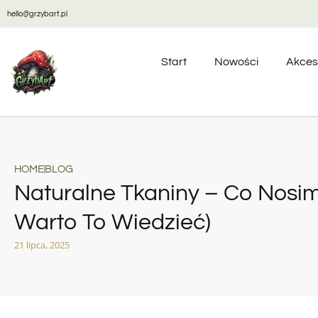
hello@grzybart.pl
Start
Nowości
Akces
HOME
BLOG
Naturalne Tkaniny – Co Nosim
Warto To Wiedzieć)
21 lipca, 2025