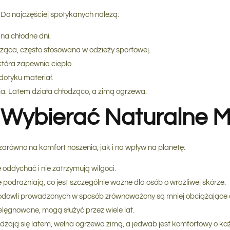
 Do najczęściej spotykanych należą:
 na chłodne dni.
ryząca, często stosowana w odzieży sportowej.
która zapewnia ciepło.
dotyku materiał.
cja. Latem działa chłodząco, a zimą ogrzewa.
Wybierać Naturalne M
zarówno na komfort noszenia, jak i na wpływ na planetę:
oddychać i nie zatrzymują wilgoci.
e podrażniają, co jest szczególnie ważne dla osób o wrażliwej skórze.
odowli prowadzonych w sposób zrównoważony są mniej obciążające 
elęgnowane, mogą służyć przez wiele lat.
dzają się latem, wełna ogrzewa zimą, a jedwab jest komfortowy o każ