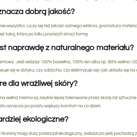
nacza dobrą jakość?
ie wszystko. Liczy się też jakość samego włókna, gramatura materia
eż taką, która po kilku praniach straci formę.
est naprawdę z naturalnego materiału?
entowy. Jeśli widzisz 100% bawełna, 100% len albo np. 80% wełna i 20
e się w dotyku, czy oddycha, czy elektryzuje się i jak układa się na c
e dla wrażliwej skóry?
na wełna merino są zwykle lepiej tolerowane przez skórę niż sztuczne
ęsto oznacza po prostu większy komfort na co dzień.
ardziej ekologiczne?
tkaniny mają duży potencjał ekologiczny, zwłaszcza jeśli pochodzą 