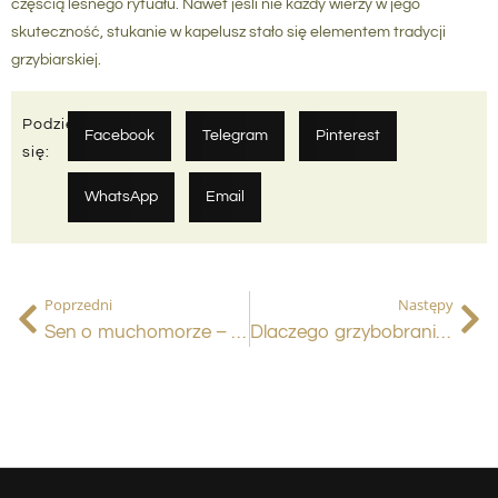
częścią leśnego rytuału. Nawet jeśli nie każdy wierzy w jego
skuteczność, stukanie w kapelusz stało się elementem tradycji
grzybiarskiej.
Podziel
Facebook
Telegram
Pinterest
się:
WhatsApp
Email
Poprzedni
Następy
Sen o muchomorze – ostrzeżenie, pokusa czy znak przemiany? Co naprawdę oznacza ten symbol we śnie?
Dlaczego grzybobranie tak uzależnia? Anatomia leśnej gorączki