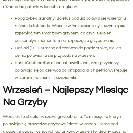
różnorodne gatunki w lasach i na łąkach.
Podgrzybek brunatny
(Boletus badius) pojawia się w sierpniu i
rośnie do listopada. Właśnie w tym czasie lasy zaczynają się
zapełniać tym smacznym grzybem, co czyni sierpień
doskonałym momentem na rozpoczęcie grzybobrania.
Maślaki
(Suillus) rosną od czerwca do października, ale ich
pełnia pojawiania się przypada na wrzesień.
Kurki
(Cantharellus cibarius), uwielbiane przez grzybiarzy,
pojawiają się od czerwca do listopada, a ich pełnia występuje
w sierpniu, wrześniu i październiku.
Wrzesień – Najlepszy Miesiąc
Na Grzyby
Wrzesień to absolutny szczyt grzybobrania. To miesiąc, w którym
pojawiają się prawdziwe grzybowe “złoto” w lasach. Biorąc pod
uwagę mnogość rosnących gatunków, wrzesień to idealny czas na