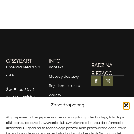
GRZYBART
INFO
BADŹ NA
Kontakt
Emerald Media Sp.
BIEŻĄCO
z o.o.
Metody dostawy
Regulamin sklepu
Św. Filipa 23 / 4,
Zwroty
31-150 Kraków
Polityka
NIP 6772456631
Zarządzaj zgodą
prywatności
REGON
Aby zapewnić jak najlepsze wrażenia, korzystamy z technologii, takich jak
387159806
pliki cookie, do przechowywania i/lub uzyskiwania dostępu do informacji o
KRS 0000862377
urządzeniu. Zgoda na te technologie pozwoli nam przetwarzać dane, takie
jak zachowanie podczas przeglądania lub unikalne identyfikatory na tej