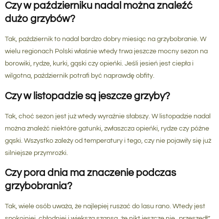
Czy w październiku nadal można znaleźć
dużo grzybów?
Tak, październik to nadal bardzo dobry miesiąc na grzybobranie. W
wielu regionach Polski właśnie wtedy trwa jeszcze mocny sezon na
borowiki, rydze, kurki, gąski czy opieńki. Jeśli jesień jest ciepła i
wilgotna, październik potrafi być naprawdę obfity.
Czy w listopadzie są jeszcze grzyby?
Tak, choć sezon jest już wtedy wyraźnie słabszy. W listopadzie nadal
można znaleźć niektóre gatunki, zwłaszcza opieńki, rydze czy późne
gąski. Wszystko zależy od temperatury i tego, czy nie pojawiły się już
silniejsze przymrozki.
Czy pora dnia ma znaczenie podczas
grzybobrania?
Tak, wiele osób uważa, że najlepiej ruszać do lasu rano. Wtedy jest
spokojniej, chłodniej i większa szansa, że nikt jeszcze nie „przeszedł”