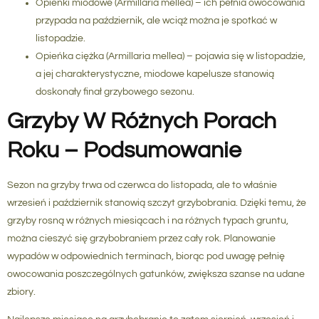
Opieńki miodowe
(Armillaria mellea) – ich pełnia owocowania
przypada na październik, ale wciąż można je spotkać w
listopadzie.
Opieńka ciężka
(Armillaria mellea) – pojawia się w listopadzie,
a jej charakterystyczne, miodowe kapelusze stanowią
doskonały finał grzybowego sezonu.
Grzyby W Różnych Porach
Roku – Podsumowanie
Sezon na grzyby trwa od czerwca do listopada, ale to właśnie
wrzesień i październik stanowią szczyt grzybobrania. Dzięki temu, że
grzyby rosną w różnych miesiącach i na różnych typach gruntu,
można cieszyć się grzybobraniem przez cały rok. Planowanie
wypadów w odpowiednich terminach, biorąc pod uwagę pełnię
owocowania poszczególnych gatunków, zwiększa szanse na udane
zbiory.