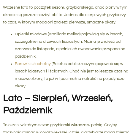
Wczesne lato to początek sezonu grzybiarskiego, choć plony w tym
okresie są jeszcze niezbyt obfite. Jednak dla cierpliwych grzybiarzy
to czas, w którym mogą oni znaleźć pierwsze, smaczne okazy.
Opieńki miodowe
(Armillaria mellea) pojawiają się w lasach,
szczególnie na drzewach liściastych. Można je znaleźć od
czerwca do listopada, a pełnia ich owocowania przypada na
październik.
Borowik szlachetny
(Boletus edulis) zaczyna pojawiać się w
lasach iglastych i liściastych. Choć nie jest to jeszcze czas na
masowe zbiory, to już w lipcu można natrafić na pojedyncze
okazy.
Lato – Sierpień, Wrzesień,
Październik
To okres, w którym sezon grzybiarski wkracza w pełnię. Grzyby
zaczynają rosnąć w coraz większej liczbie, a grzybiarze mogą zbierać