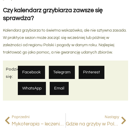
Czy kalendarz grzybiarza zawsze się
sprawdza?
Kalendarz grzybiarza to świetna wskazówka, ale nie sztywna zasada.
W praktyce sezon może zacząć się wcześniej lub później w
zależności od regionu Polski i pogody w danym roku. Najlepiej
traktować go jako pomoc, a nie gwarancję udanych zbiorów.
Podziel
Facebook
Telegram
Pinterest
się:
WhatsApp
Email
Poprzedni
Następy
Mykoterapia – leczenie grzybami jako naturalna terapia
Gdzie na grzyby w Polsce? Odkryj najlepsze miejsca na grzybobranie