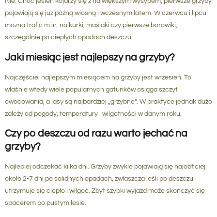
Nie. Choć jesień kojarzy się z największym wysypem, pierwsze grzyby
pojawiają się już późną wiosną i wczesnym latem. W czerwcu i lipcu
można trafić m.in. na kurki, maślaki czy pierwsze borowiki,
szczególnie po ciepłych opadach deszczu.
Jaki miesiąc jest najlepszy na grzyby?
Najczęściej najlepszym miesiącem na grzyby jest wrzesień. To
właśnie wtedy wiele popularnych gatunków osiąga szczyt
owocowania, a lasy są najbardziej „grzybne”. W praktyce jednak dużo
zależy od pogody, temperatury i wilgotności w danym roku.
Czy po deszczu od razu warto jechać na
grzyby?
Najlepiej odczekać kilka dni. Grzyby zwykle pojawiają się najobficiej
około 2-7 dni po solidnych opadach, zwłaszcza jeśli po deszczu
utrzymuje się ciepło i wilgoć. Zbyt szybki wyjazd może skończyć się
spacerem po pustym lesie.